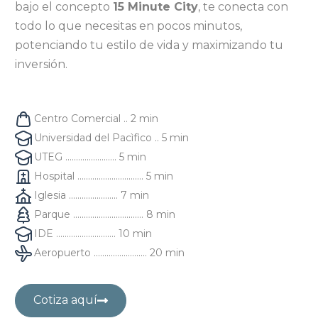
bajo el concepto
15 Minute City
, te conecta con
todo lo que necesitas en pocos minutos,
potenciando tu estilo de vida y maximizando tu
inversión.
Centro Comercial .. 2 min
Universidad del Pacìfico
.. 5 min
UTEG
........................ 5 min
Hospita
l ............................... 5 min
Iglesia
....................... 7 min
Parque
................................. 8 min
IDE
............................ 10 min
Aeropuerto
......................... 20 min
Cotiza aquí